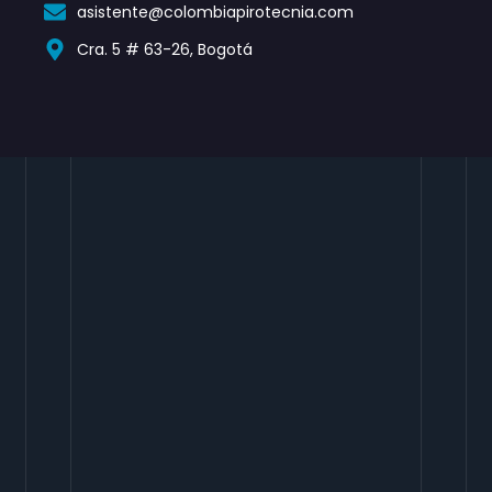
asistente@colombiapirotecnia.com
f
Cra. 5 # 63-26, Bogotá