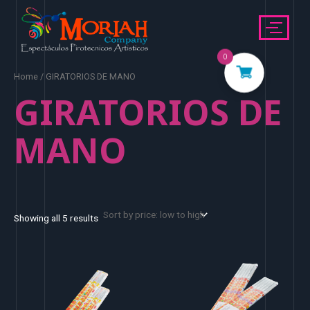
Ir
al
contenido
0
Home
/ GIRATORIOS DE MANO
GIRATORIOS DE
MANO
Showing all 5 results