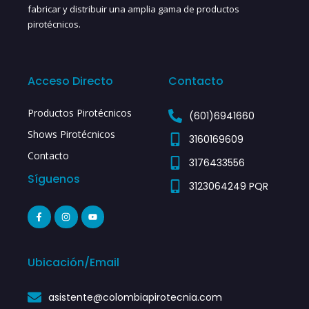
fabricar y distribuir una amplia gama de productos
pirotécnicos.
Acceso Directo
Contacto
Productos Pirotécnicos
(601)6941660
Shows Pirotécnicos
3160169609
Contacto
3176433556
Síguenos
3123064249 PQR
F
I
Y
a
n
o
c
s
u
e
t
t
b
a
u
o
g
b
Ubicación/Email
o
r
e
k
a
-
m
f
asistente@colombiapirotecnia.com