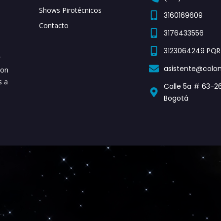
Shows Pirotécnicos
3160169609
Contacto
3176433556
3123064249 PQR
r
asistente@colo
Con
s a
Calle 5a # 63-26
Bogotá